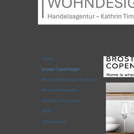
Home
broste Copenhagen
Muubs & Andersen Furniture
Messen/Showroom
Kontakt / Impressum
AGB
Datenschutz