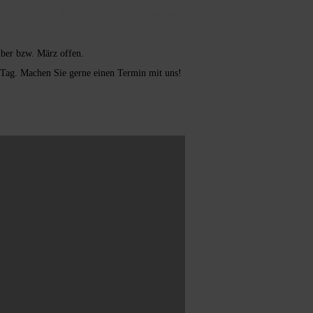
rem Showroom in Kopenhagen ansehen und Ihre
ber bzw. März offen.
 Tag. Machen Sie gerne einen Termin mit uns!