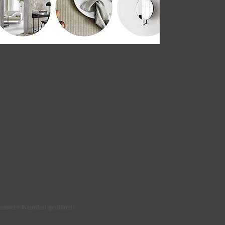
ior-Kollektion von BrosteCopenhagen. Lassen Sie
skandinavischen Stil! Der nordische Ausdruck ist
ion, die eine breite Produktauswahl von
cessoires für die Inneneinrichtung umfasst.
unsere Kunden geöffnet!
al im Jahr eine neue Kollektion. Sie können