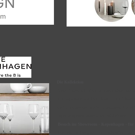
Die Kollektion
Absolut nordisch ist die wunderschöne Inter
sich begeistern von Produkten im schlichten 
die Grundlage der broste Copenhagen Kollekt
ungezwungenen Materialien, Wohnideen und Ac
Besuch im Showroom - Kopenhagen - für 
Das Inhouse Designer Team präsentiert zweim