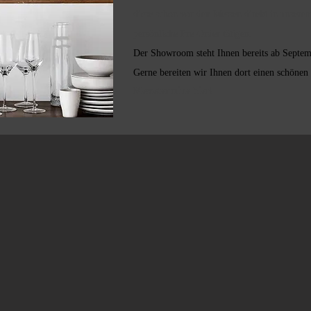
diese schon vor den Messen direkt in unse
persönliche Pre-Order tätigen.
Der Showroom steht Ihnen bereits ab Septem
Gerne bereiten wir Ihnen dort einen schönen
Messetermine hier!